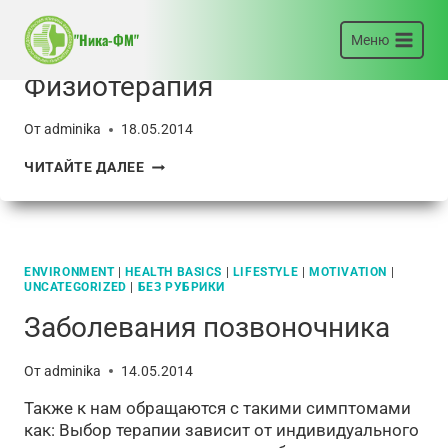
Перейти
к
ENVIRONMENT
|
HEALTH BASICS
|
LIFESTYLE
|
MOTIVATION
|
"Ника-ФМ"
Меню
UNCATEGORIZED
|
БЕЗ РУБРИКИ
содержимому
Физиотерапия
От
adminika
18.05.2014
ФИЗИОТЕРАПИЯ
ЧИТАЙТЕ ДАЛЕЕ
ENVIRONMENT
|
HEALTH BASICS
|
LIFESTYLE
|
MOTIVATION
|
UNCATEGORIZED
|
БЕЗ РУБРИКИ
Заболевания позвоночника
От
adminika
14.05.2014
Также к нам обращаются с такими симптомами
как: Выбор терапии зависит от индивидуального