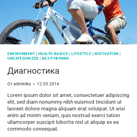
ENVIRONMENT
|
HEALTH BASICS
|
LIFESTYLE
|
MOTIVATION
|
UNCATEGORIZED
|
БЕЗ РУБРИКИ
Диагностика
От
adminika
12.05.2014
Lorem ipsum dolor sit amet, consectetuer adipiscing
elit, sed diam nonummy nibh euismod tincidunt ut
laoreet dolore magna aliquam erat volutpat. Ut wisi
enim ad minim veniam, quis nostrud exerci tation
ullamcorper suscipit lobortis nisl ut aliquip ex ea
commodo consequat.